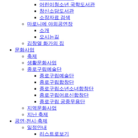
어린이청소년 국학도서관
창신소담도서관
소장자료 검색
마로니에 야외공연장
소개
오시는길
김창열 화가의 집
문화사업
축제
생활문화사업
종로구립예술단
종로구립예술단
종로구립합창단
종로구립소년소녀합창단
종로구립어르신합창단
종로구립 궁중무용단
지역문화사업
지난 축제
공연·전시·축제
일정안내
리스트로보기