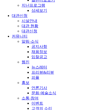
캘린더로보기
지난프로그램
상세보기
대관신청
시설안내
대관 현황
대관신청
커뮤니티
알림·소식
공지사항
채용정보
입찰공고
웹진
뉴스레터
프리뷰&리뷰
피플
홍보
언론기사
문화·예술소식
소통·참여
이벤트
고객의 소리