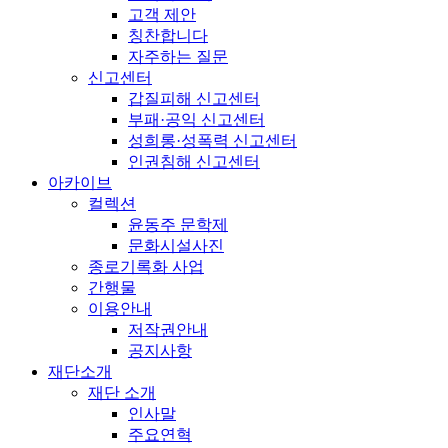
고객 제안
칭찬합니다
자주하는 질문
신고센터
갑질피해 신고센터
부패·공익 신고센터
성희롱·성폭력 신고센터
인권침해 신고센터
아카이브
컬렉션
윤동주 문학제
문화시설사진
종로기록화 사업
간행물
이용안내
저작권안내
공지사항
재단소개
재단 소개
인사말
주요연혁