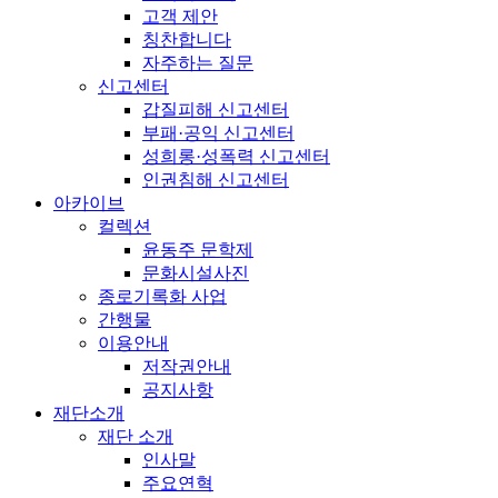
고객 제안
칭찬합니다
자주하는 질문
신고센터
갑질피해 신고센터
부패·공익 신고센터
성희롱·성폭력 신고센터
인권침해 신고센터
아카이브
컬렉션
윤동주 문학제
문화시설사진
종로기록화 사업
간행물
이용안내
저작권안내
공지사항
재단소개
재단 소개
인사말
주요연혁