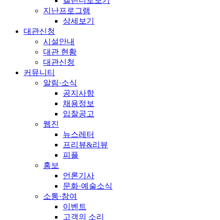
캘린더로보기
지난프로그램
상세보기
대관신청
시설안내
대관 현황
대관신청
커뮤니티
알림·소식
공지사항
채용정보
입찰공고
웹진
뉴스레터
프리뷰&리뷰
피플
홍보
언론기사
문화·예술소식
소통·참여
이벤트
고객의 소리