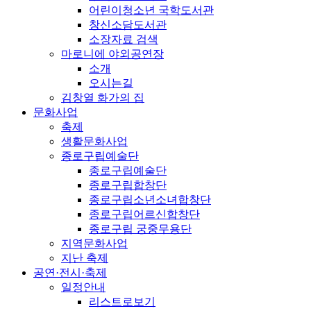
어린이청소년 국학도서관
창신소담도서관
소장자료 검색
마로니에 야외공연장
소개
오시는길
김창열 화가의 집
문화사업
축제
생활문화사업
종로구립예술단
종로구립예술단
종로구립합창단
종로구립소년소녀합창단
종로구립어르신합창단
종로구립 궁중무용단
지역문화사업
지난 축제
공연·전시·축제
일정안내
리스트로보기