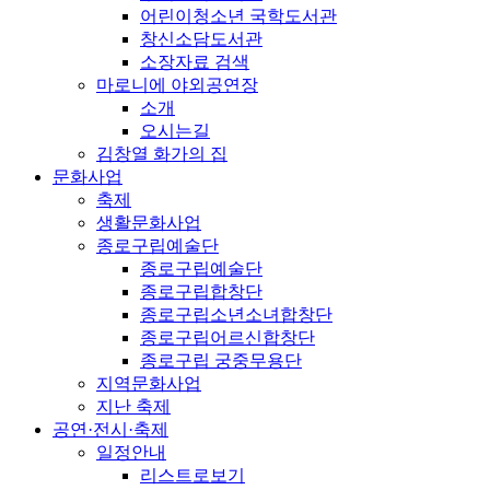
어린이청소년 국학도서관
창신소담도서관
소장자료 검색
마로니에 야외공연장
소개
오시는길
김창열 화가의 집
문화사업
축제
생활문화사업
종로구립예술단
종로구립예술단
종로구립합창단
종로구립소년소녀합창단
종로구립어르신합창단
종로구립 궁중무용단
지역문화사업
지난 축제
공연·전시·축제
일정안내
리스트로보기