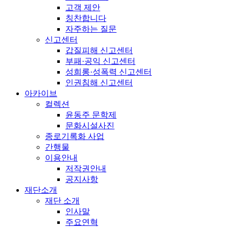
고객 제안
칭찬합니다
자주하는 질문
신고센터
갑질피해 신고센터
부패·공익 신고센터
성희롱·성폭력 신고센터
인권침해 신고센터
아카이브
컬렉션
윤동주 문학제
문화시설사진
종로기록화 사업
간행물
이용안내
저작권안내
공지사항
재단소개
재단 소개
인사말
주요연혁