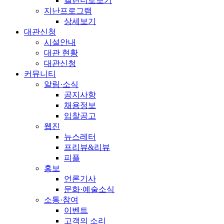
캘린더로보기
지난프로그램
상세보기
대관신청
시설안내
대관 현황
대관신청
커뮤니티
알림·소식
공지사항
채용정보
입찰공고
웹진
뉴스레터
프리뷰&리뷰
피플
홍보
언론기사
문화·예술소식
소통·참여
이벤트
고객의 소리