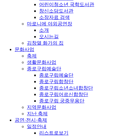
어린이청소년 국학도서관
창신소담도서관
소장자료 검색
마로니에 야외공연장
소개
오시는길
김창열 화가의 집
문화사업
축제
생활문화사업
종로구립예술단
종로구립예술단
종로구립합창단
종로구립소년소녀합창단
종로구립어르신합창단
종로구립 궁중무용단
지역문화사업
지난 축제
공연·전시·축제
일정안내
리스트로보기