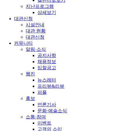
캘린더로보기
지난프로그램
상세보기
대관신청
시설안내
대관 현황
대관신청
커뮤니티
알림·소식
공지사항
채용정보
입찰공고
웹진
뉴스레터
프리뷰&리뷰
피플
홍보
언론기사
문화·예술소식
소통·참여
이벤트
고객의 소리