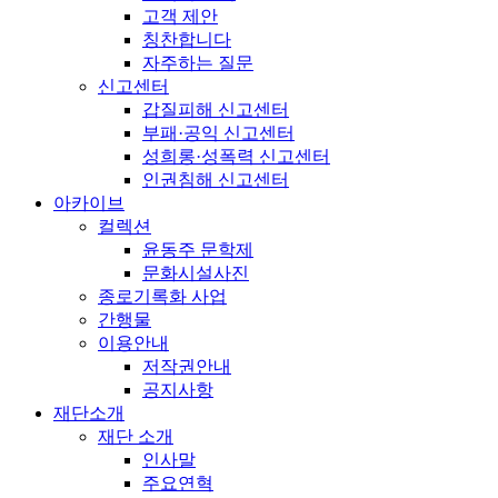
고객 제안
칭찬합니다
자주하는 질문
신고센터
갑질피해 신고센터
부패·공익 신고센터
성희롱·성폭력 신고센터
인권침해 신고센터
아카이브
컬렉션
윤동주 문학제
문화시설사진
종로기록화 사업
간행물
이용안내
저작권안내
공지사항
재단소개
재단 소개
인사말
주요연혁