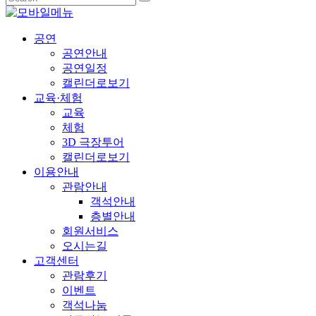
공연
공연안내
공연일정
캘린더로보기
교육·체험
교육
체험
3D 극장투어
캘린더로보기
이용안내
관람안내
객석안내
층별안내
회원서비스
오시는길
고객센터
관람후기
이벤트
객석나눔