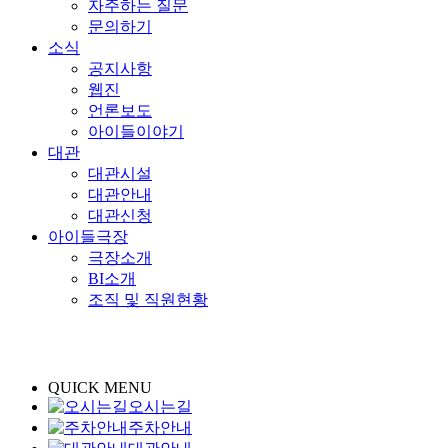
자주하는 질문
문의하기
소식
공지사항
웹진
언론보도
아이들이야기
대관
대관시설
대관안내
대관신청
아이들극장
극장소개
BI소개
조직 및 직원현황
QUICK MENU
오시는길
주차안내