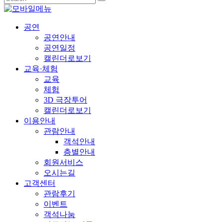
공연
공연안내
공연일정
캘린더로보기
교육·체험
교육
체험
3D 극장투어
캘린더로보기
이용안내
관람안내
객석안내
층별안내
회원서비스
오시는길
고객센터
관람후기
이벤트
객석나눔