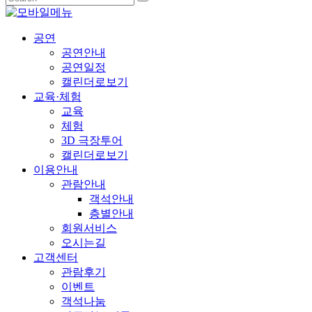
공연
공연안내
공연일정
캘린더로보기
교육·체험
교육
체험
3D 극장투어
캘린더로보기
이용안내
관람안내
객석안내
층별안내
회원서비스
오시는길
고객센터
관람후기
이벤트
객석나눔