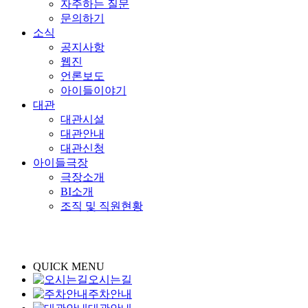
자주하는 질문
문의하기
소식
공지사항
웹진
언론보도
아이들이야기
대관
대관시설
대관안내
대관신청
아이들극장
극장소개
BI소개
조직 및 직원현황
QUICK MENU
오시는길
주차안내